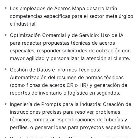
que cada colaborador sea capaz de implementar
Los empleados de Aceros Mapa desarrollarán
soluciones de inteligencia artificial que reduzcan
competencias específicas para el sector metalúrgico
tiempos operativos y potencien la innovación dentro
e industrial:
de su departamento.
Optimización Comercial y de Servicio: Uso de IA
Objetivos Principales
para redactar propuestas técnicas de aceros
especiales, responder solicitudes de cotización con
Dominio de Herramientas:
Uso profesional de
mayor agilidad y personalizar la atención al cliente.
LLMs y herramientas de generación visual.
Gestión de Datos e Informes Técnicos:
Ingeniería de Prompts:
Creación de instrucciones
Automatización del resumen de normas técnicas
avanzadas para obtener resultados precisos y de
(como fichas de aceros CR o HR) y generación de
alta calidad.
reportes de inventario o logística en segundos.
Optimización de Procesos:
Rediseño de tareas
Ingeniería de Prompts para la Industria: Creación de
diarias para integrar la IA de forma fluida.
instrucciones precisas para resolver problemas
técnicos, comparar especificaciones de tuberías y
Ética y Seguridad:
Manejo responsable de datos
perfiles, o generar ideas para proyectos especiales.
corporativos y mitigación de riesgos de
seguridad.