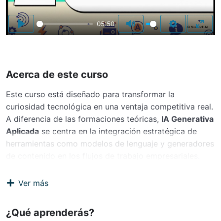
05:50
Play
Mute
Settings
Enter
Acerca de este curso
Este curso está diseñado para transformar la
curiosidad tecnológica en una ventaja competitiva real.
A diferencia de las formaciones teóricas,
IA Generativa
Aplicada
se centra en la integración estratégica de
herramientas como modelos de lenguaje y generadores
de contenido en los flujos de trabajo empresariales.
Los participantes aprenderán a identificar
Ver más
oportunidades de automatización, optimizar la
creación de contenidos y mejorar la toma de
¿Qué aprenderás?
decisiones basada en datos. El objetivo principal es